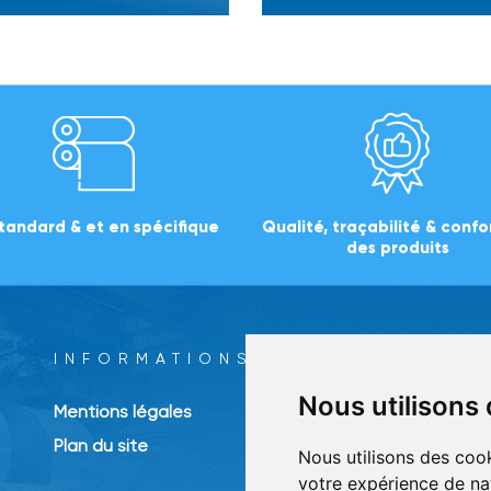
standard & et en spécifique
Qualité, traçabilité & conf
des produits
INFORMATIONS
N
Nous utilisons
Mentions légales
Plan du site
Nous utilisons des cook
votre expérience de na