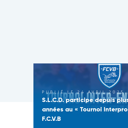
PUBLIÉ LE 24 AVRIL 2025
S.L.C.D. participe depuis plu
années au « Tournoi Interpro
F.C.V.B