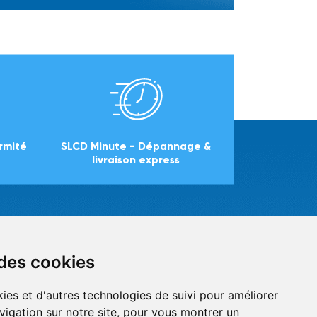
ormité
SLCD Minute - Dépannage &
livraison express
OS COORDONNÉES
 des cookies
14 Avenue des Arrivaux
38070 Saint Quentin Fallavier,
ies et d'autres technologies de suivi pour améliorer
France -
Plan d'accès
vigation sur notre site, pour vous montrer un