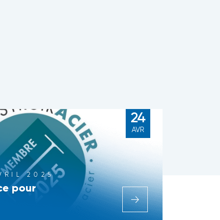
24
AVR
VRIL 2025
nce pour