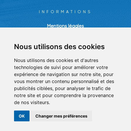
INFORMATIONS
Mentions légales
Plan du site
Nous utilisons des cookies
Nous utilisons des cookies et d'autres
technologies de suivi pour améliorer votre
Partenaire officiel du FCVB
expérience de navigation sur notre site, pour
Football Club Villefranche Beaujolais
vous montrer un contenu personnalisé et des
publicités ciblées, pour analyser le trafic de
notre site et pour comprendre la provenance
de nos visiteurs.
OK
Changer mes préférences
© 2026. Tous droits réservés.
Fait avec
par
ASB DIGITAL