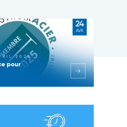
24
AVR
VRIL 2025
nce pour