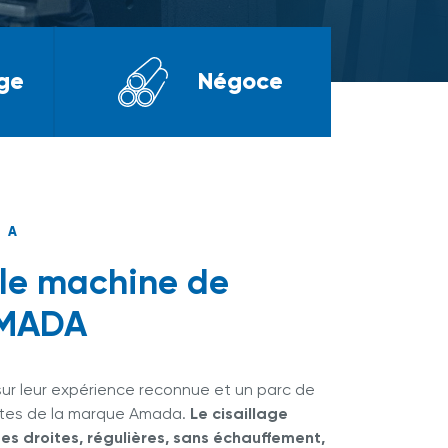
ge
Négoce
DA
lle machine de
AMADA
ur leur expérience reconnue et un parc de
tes de la marque Amada.
Le cisaillage
es droites, régulières, sans échauffement,