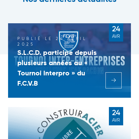
24
AVR
PUBLIÉ LE 24 AVRIL
2025
S.L.C.D. participe depuis
plusieurs années au «
Tournoi Interpro » du
F.C.V.B
24
AVR