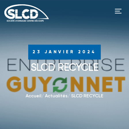
23 JANVIER 2024
SLCD RECYCLE
Accueil
/
Actualités
/
SLCD RECYCLE